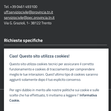
Tel. +39 0461 493100
uff.serviziocivile@provincia.tn.it
serviziocivile@pec.provincia.tn.it
Via G. Grazioli, 1- 38122 Trento
Richieste specifiche
Qui i nostri contatti diretti
Ciao! Questo sito utilizza cookies!
Questo sito utilzza cookies tecnici per assicurare il corretto
Seguici su
funzionamento e cookies di tracciamento per comprendere
meglio le tue interazioni. Quest'ultimo tipo di cookies saranno
aggiunti solamente dopo il tuo esplicito consenso.
Per ogni dubbio in merito alle nostre politiche sui cookie e sulle
scelte che hai effettuato, ti invitiamo a leggere l'
Informativa
2026 Provincia autonoma di Trento
Cookie.
Credits
|
Note legali
|
Dichiarazione di accessibilità
|
Privacy
|
Social media policy