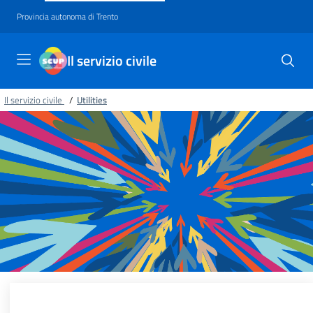
Provincia autonoma di Trento
Il servizio civile
Il servizio civile
/
Utilities