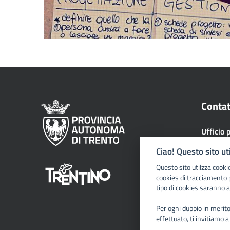
Contat
Ufficio 
e servizi
Ciao! Questo sito ut
Tel. +3
Questo sito utilzza cooki
uff.serv
cookies di tracciamento 
tipo di cookies saranno a
servizio
Via G. G
Per ogni dubbio in merito 
effettuato, ti invitiamo a