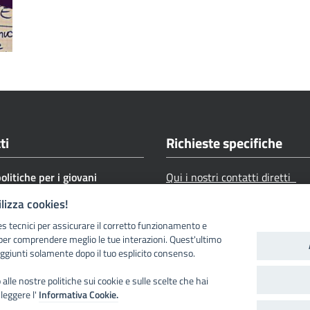
ti
Richieste specifiche
politiche per i giovani
Qui i nostri contatti diretti
o civile
ilizza cookies!
9 0461 493100
es tecnici per assicurare il corretto funzionamento e
iziocivile@provincia.tn.it
per comprendere meglio le tue interazioni. Quest'ultimo
ggiunti solamente dopo il tuo esplicito consenso.
civile@pec.provincia.tn.it
razioli, 1- 38122 Trento
alle nostre politiche sui cookie e sulle scelte che hai
 leggere l'
Informativa Cookie.