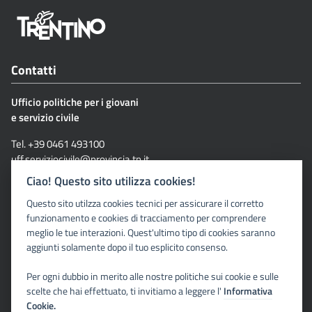
Contatti
Ufficio politiche per i giovani
e servizio civile
Tel. +39 0461 493100
uff.serviziocivile@provincia.tn.it
serviziocivile@pec.provincia.tn.it
Ciao! Questo sito utilizza cookies!
Via G. Grazioli, 1- 38122 Trento
Questo sito utilzza cookies tecnici per assicurare il corretto
funzionamento e cookies di tracciamento per comprendere
meglio le tue interazioni. Quest'ultimo tipo di cookies saranno
Richieste specifiche
aggiunti solamente dopo il tuo esplicito consenso.
Qui i nostri contatti diretti
Per ogni dubbio in merito alle nostre politiche sui cookie e sulle
scelte che hai effettuato, ti invitiamo a leggere l'
Informativa
Cookie.