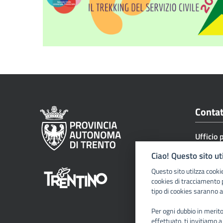
Contat
Ufficio 
e servizi
Ciao! Questo sito ut
Tel. +3
Questo sito utilzza cooki
uff.serv
cookies di tracciamento 
tipo di cookies saranno a
servizio
Via G. G
Per ogni dubbio in merito 
effettuato, ti invitiamo a