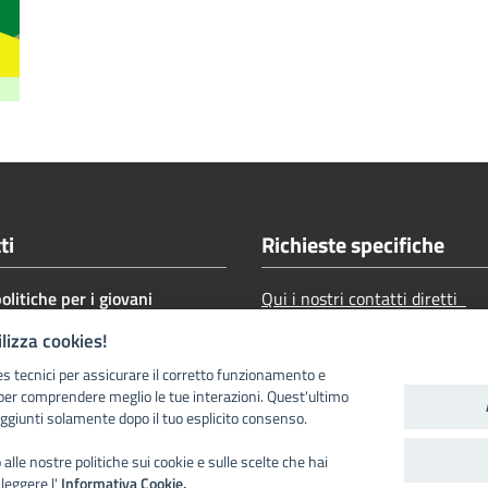
ti
Richieste specifiche
politiche per i giovani
Qui i nostri contatti diretti
o civile
ilizza cookies!
9 0461 493100
es tecnici per assicurare il corretto funzionamento e
iziocivile@provincia.tn.it
per comprendere meglio le tue interazioni. Quest'ultimo
ggiunti solamente dopo il tuo esplicito consenso.
civile@pec.provincia.tn.it
razioli, 1- 38122 Trento
alle nostre politiche sui cookie e sulle scelte che hai
 leggere l'
Informativa Cookie.