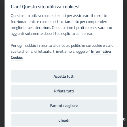
serviziocivile@pec.provincia.tn.it
Ciao! Questo sito utilizza cookies!
Via G. Grazioli, 1- 38122 Trento
Questo sito utilzza cookies tecnici per assicurare il corretto
funzionamento e cookies di tracciamento per comprendere
meglio le tue interazioni. Quest'ultimo tipo di cookies saranno
Richieste specifiche
aggiunti solamente dopo il tuo esplicito consenso.
Qui i nostri contatti diretti
Per ogni dubbio in merito alle nostre politiche sui cookie e sulle
scelte che hai effettuato, ti invitiamo a leggere l'
Informativa
Cookie.
Seguici su
Accetta tutti
Rifiuta tutti
2026 Provincia autonoma di Trento
Fammi scegliere
Credits
|
Note legali
|
Dichiarazione di accessibilità
|
Privacy
|
Social media policy
Chiudi