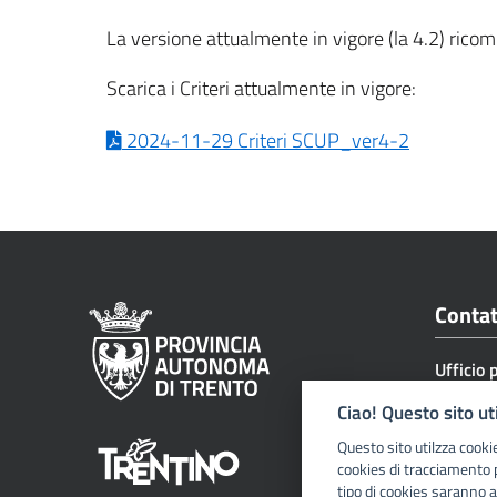
La versione attualmente in vigore (la 4.2) rico
Scarica i Criteri attualmente in vigore:
2024-11-29 Criteri SCUP_ver4-2
Contat
Ufficio 
e servizi
Ciao! Questo sito ut
Tel. +3
Questo sito utilzza cooki
uff.serv
cookies di tracciamento 
tipo di cookies saranno a
servizio