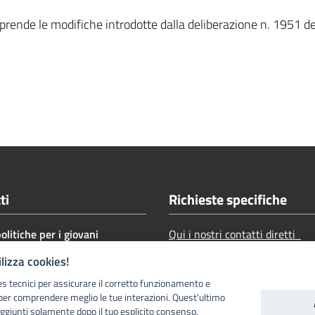
mprende le modifiche introdotte dalla deliberazione n. 1951
ti
Richieste specifiche
politiche per i giovani
Qui i nostri contatti diretti
o civile
ilizza cookies!
9 0461 493100
es tecnici per assicurare il corretto funzionamento e
iziocivile@provincia.tn.it
per comprendere meglio le tue interazioni. Quest'ultimo
ggiunti solamente dopo il tuo esplicito consenso.
civile@pec.provincia.tn.it